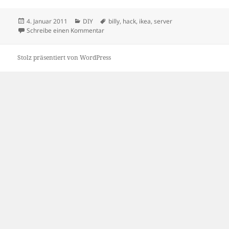
Veröffentlicht
Kategorien
Schlagwörter
4. Januar 2011
DIY
billy
,
hack
,
ikea
,
server
am
zu BILLY made into a silent and neat server
Schreibe einen Kommentar
Stolz präsentiert von WordPress