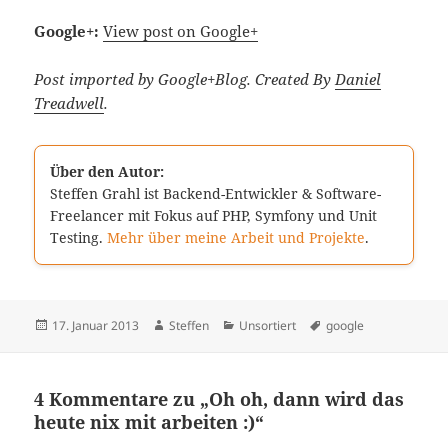
Google+:
View post on Google+
Post imported by Google+Blog. Created By
Daniel
Treadwell
.
Über den Autor:
Steffen Grahl ist Backend-Entwickler & Software-
Freelancer mit Fokus auf PHP, Symfony und Unit
Testing.
Mehr über meine Arbeit und Projekte
.
Veröffentlicht
Autor
Kategorien
Schlagwörter
17. Januar 2013
Steffen
Unsortiert
google
am
4 Kommentare zu „Oh oh, dann wird das
heute nix mit arbeiten :)“