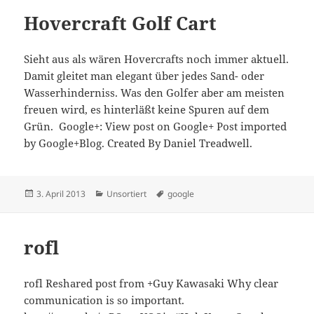
Hovercraft Golf Cart
Sieht aus als wären Hovercrafts noch immer aktuell.
Damit gleitet man elegant über jedes Sand- oder
Wasserhinderniss. Was den Golfer aber am meisten
freuen wird, es hinterläßt keine Spuren auf dem
Grün. Google+: View post on Google+ Post imported
by Google+Blog. Created By Daniel Treadwell.
Veröffentlicht
Kategorien
Schlagwörter
3. April 2013
Unsortiert
google
am
rofl
rofl Reshared post from +Guy Kawasaki Why clear
communication is so important.