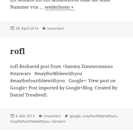
Telefonnummern die man auswendig ke
Nummer von …
weiterlesen
Veröffentlicht
Kategorien
28. April 2014
Unsortiert
am
rofl
rofl Reshared post from +Sammy Zimmermanns
#starwars #maythe4thbewithyou
#maythefourthbewithyou Google+: View post on
Google+ Post imported by Google+Blog. Created By
Daniel Treadwell.
Veröffentlicht
Kategorien
Schlagwörter
4. Mai 2013
Unsortiert
google
,
maythe4thbewithyou
,
am
maythefourthbewithyou
,
starwars