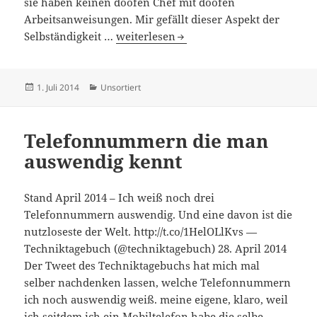
sie haben keinen doofen Chef mit doofen
Arbeitsanweisungen. Mir gefällt dieser Aspekt der
Mehr Produktivität durch Struktur – 30
Selbständigkeit …
weiterlesen
Veröffentlicht
Kategorien
1. Juli 2014
Unsortiert
am
Telefonnummern die man
auswendig kennt
Stand April 2014 – Ich weiß noch drei
Telefonnummern auswendig. Und eine davon ist die
nutzloseste der Welt. http://t.co/1HelOLlKvs —
Techniktagebuch (@techniktagebuch) 28. April 2014
Der Tweet des Techniktagebuchs hat mich mal
selber nachdenken lassen, welche Telefonnummern
ich noch auswendig weiß. meine eigene, klaro, weil
ich seitdem ich ein Mobiltelefon habe die selbe