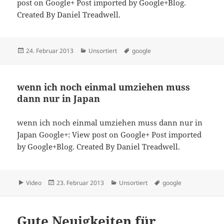
post on Google+ Post imported by Google+Blog.
Created By Daniel Treadwell.
Veröffentlicht
Kategorien
Schlagwörter
24. Februar 2013
Unsortiert
google
am
wenn ich noch einmal umziehen muss
dann nur in Japan
wenn ich noch einmal umziehen muss dann nur in
Japan Google+: View post on Google+ Post imported
by Google+Blog. Created By Daniel Treadwell.
Format
Veröffentlicht
Kategorien
Schlagwörter
Video
23. Februar 2013
Unsortiert
google
am
Gute Neuigkeiten für