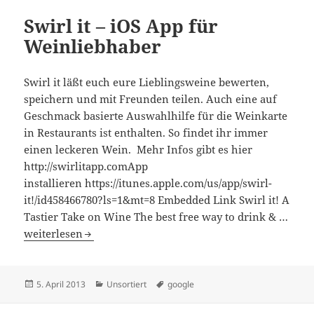
Swirl it – iOS App für
Weinliebhaber
Swirl it läßt euch eure Lieblingsweine bewerten,
speichern und mit Freunden teilen. Auch eine auf
Geschmack basierte Auswahlhilfe für die Weinkarte
in Restaurants ist enthalten. So findet ihr immer
einen leckeren Wein. Mehr Infos gibt es hier
http://swirlitapp.comApp
installieren https://itunes.apple.com/us/app/swirl-
it!/id458466780?ls=1&mt=8 Embedded Link Swirl it! A
Tastier Take on Wine The best free way to drink & …
Swirl it – iOS App für Weinliebhaber
weiterlesen
Veröffentlicht
Kategorien
Schlagwörter
5. April 2013
Unsortiert
google
am