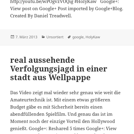
http://youtu.be/wPOgvzVOQig #HolyKaw Google+:
View post on Google+ Post imported by Google+Blog.
Created By Daniel Treadwell.
Veröffentlicht
Kategorien
Schlagwörter
7. März 2013
Unsortiert
google
,
HolyKaw
am
real aussehende
Verfolgungsjagd in einer
stadt aus Wellpappe
Das Video zeigt mal wieder sehr genau wie weit die
Amateurtechnik ist. Mit einem etwas größeren
Budget gäbe es mit Sicherheit bereits einen
abendfüllenden Spielfilm. Und genau das ist im
Moment noch der einzige Vorteil den Hollywood
genießt. Google+: Reshared 5 times Google+: View