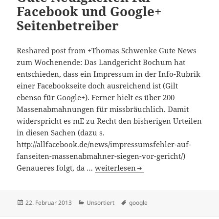
Facebook und Google+
Seitenbetreiber
Reshared post from +Thomas Schwenke Gute News
zum Wochenende: Das Landgericht Bochum hat
entschieden, dass ein Impressum in der Info-Rubrik
einer Facebookseite doch ausreichend ist (Gilt
ebenso für Google+). Ferner hielt es über 200
Massenabmahnungen für missbräuchlich. Damit
widerspricht es mE zu Recht den bisherigen Urteilen
in diesen Sachen (dazu s.
http://allfacebook.de/news/impressumsfehler-auf-
fanseiten-massenabmahner-siegen-vor-gericht/)
Gute Neuigkeiten für Facebook und
Genaueres folgt, da …
weiterlesen
Veröffentlicht
Kategorien
Schlagwörter
22. Februar 2013
Unsortiert
google
am