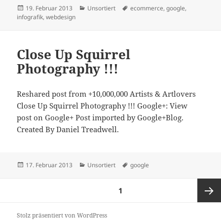
Veröffentlicht
Kategorien
Schlagwörter
19. Februar 2013
Unsortiert
ecommerce
,
google
,
am
infografik
,
webdesign
Close Up Squirrel
Photography !!!
Reshared post from +10,000,000 Artists & Artlovers
Close Up Squirrel Photography !!! Google+: View
post on Google+ Post imported by Google+Blog.
Created By Daniel Treadwell.
Veröffentlicht
Kategorien
Schlagwörter
17. Februar 2013
Unsortiert
google
am
Seitennummerierung
SEITE
1
der
Beiträge
Nächst
Stolz präsentiert von WordPress