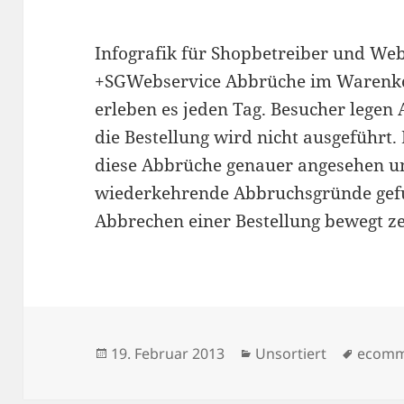
Infografik für Shopbetreiber und We
+SGWebservice Abbrüche im Warenko
erleben es jeden Tag. Besucher legen
die Bestellung wird nicht ausgeführt.
diese Abbrüche genauer angesehen u
wiederkehrende Abbruchsgründe gef
Abbrechen einer Bestellung bewegt z
Veröffentlicht
Kategorien
Schlag
19. Februar 2013
Unsortiert
ecomm
am