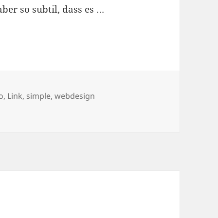
aber so subtil, dass es …
Webdesign
r
o
,
Link
,
simple
,
webdesign
io Inc. – interessantes Webdesign