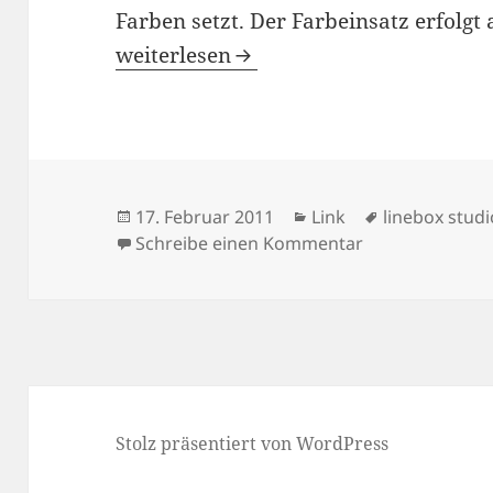
Farben setzt. Der Farbeinsatz erfolgt 
LineBox Studio Inc. – interessantes 
weiterlesen
Veröffentlicht
Kategorien
Schlagwörte
17. Februar 2011
Link
linebox studi
am
zu LineBox Stud
Schreibe einen Kommentar
Stolz präsentiert von WordPress