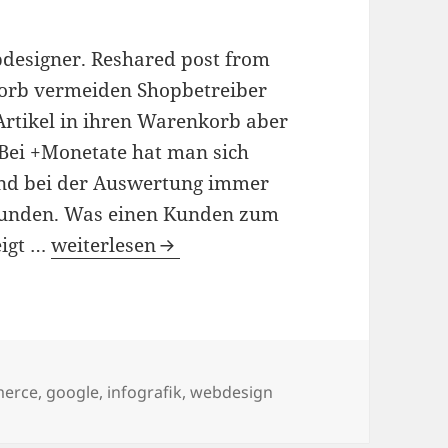
bdesigner. Reshared post from
rb vermeiden Shopbetreiber
 Artikel in ihren Warenkorb aber
 Bei +Monetate hat man sich
nd bei der Auswertung immer
unden. Was einen Kunden zum
Infografik für Shopbetreiber und Webdesig
eigt …
weiterlesen
wörter
erce
,
google
,
infografik
,
webdesign