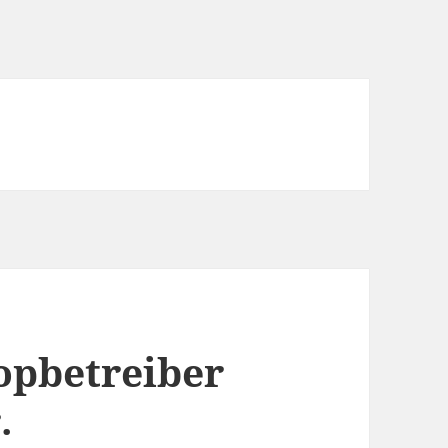
hopbetreiber
.