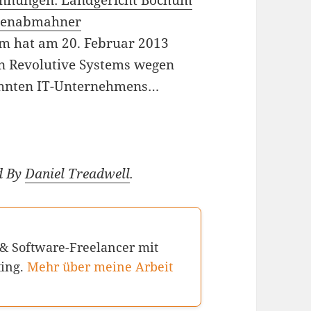
hnungen: Landgericht Bochum
ssenabmahner
m hat am 20. Februar 2013
on Revolutive Systems wegen
ahnten IT-Unternehmens…
d By
Daniel Treadwell
.
 & Software-Freelancer mit
ting.
Mehr über meine Arbeit