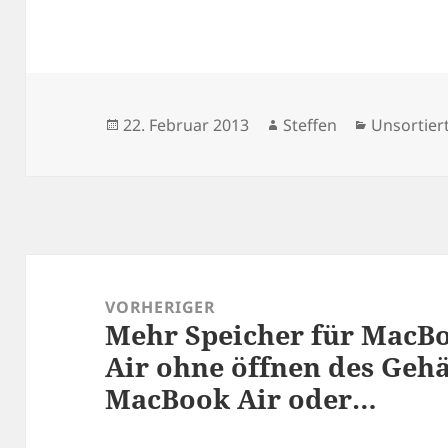
Veröffentlicht
Autor
Kategorie
22. Februar 2013
Steffen
Unsortier
am
Beitragsnavigation
VORHERIGER
Mehr Speicher für MacB
Vorheriger
Air ohne öffnen des Geh
Beitrag:
MacBook Air oder…