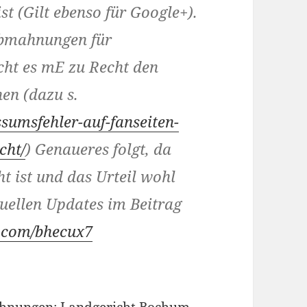
t (Gilt ebenso für Google+).
abmahnungen für
cht es mE zu Recht den
hen (dazu s.
ssumsfehler-auf-fanseiten-
cht/
) Genaueres folgt, da
ht ist und das Urteil wohl
tuellen Updates im Beitrag
rl.com/bhecux7