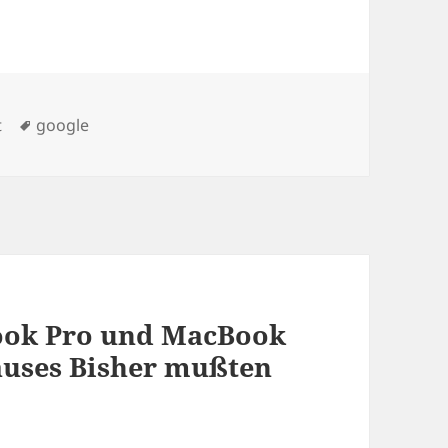
n
Schlagwörter
t
google
ook Pro und MacBook
äuses Bisher mußten