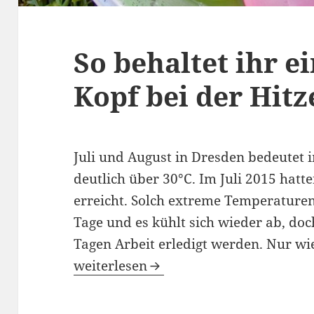
So behaltet ihr e
Kopf bei der Hitz
Juli und August in Dresden bedeute
deutlich über 30°C. Im Juli 2015 hatt
erreicht. Solch extreme Temperaturen
Tage und es kühlt sich wieder ab, d
Tagen Arbeit erledigt werden. Nur wie
So behaltet ihr einen kühlen Kopf bei
weiterlesen