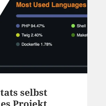
ats selbst
nes Projekt