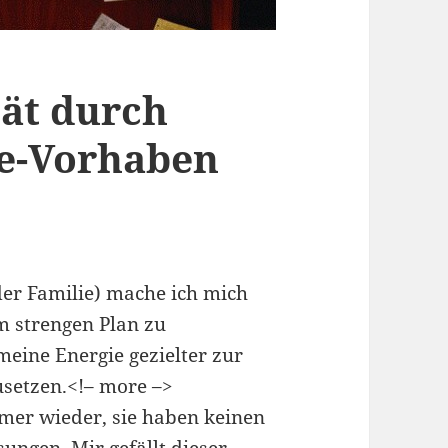
ät durch
ge-Vorhaben
der Familie) mache ich mich
 strengen Plan zu
 meine Energie gezielter zur
usetzen.<!– more –>
mmer wieder, sie haben keinen
ungen. Mir gefällt dieser