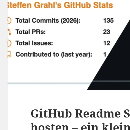
GitHub Readme St
hosten – ein klei