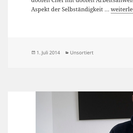
Mehr Pro
Aspekt der Selbständigkeit …
weiterl
Veröffentlicht
Kategorien
1. Juli 2014
Unsortiert
am