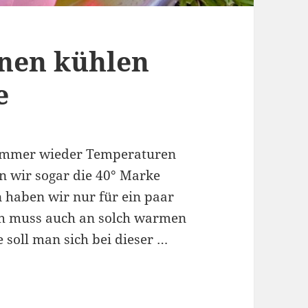
inen kühlen
e
t immer wieder Temperaturen
en wir sogar die 40° Marke
 haben wir nur für ein paar
och muss auch an solch warmen
 soll man sich bei dieser …
 der Hitze