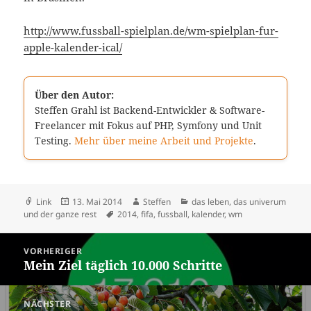
http://www.fussball-spielplan.de/wm-spielplan-fur-
apple-kalender-ical/
Über den Autor:
Steffen Grahl ist Backend-Entwickler & Software-
Freelancer mit Fokus auf PHP, Symfony und Unit
Testing.
Mehr über meine Arbeit und Projekte
.
Format
Veröffentlicht
Autor
Kategorien
Link
13. Mai 2014
Steffen
das leben, das univerum
am
Schlagwörter
und der ganze rest
2014
,
fifa
,
fussball
,
kalender
,
wm
Beitragsnavigation
VORHERIGER
Mein Ziel täglich 10.000 Schritte
Vorheriger
Beitrag:
NÄCHSTER