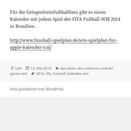
Für die Gelegenheitsfußballfans gibt es einen
Kalender mit jedem Spiel der FIFA Fußball WM 2014
in Brasilien.
http://www.fussball-spielplan.de/wm-spielplan-fur-
apple-kalender-ical/
Format
Veröffentlicht
Kategorien
Link
13. Mai 2014
das leben, das univerum und der
am
Schlagwörter
ganze rest
2014
,
fifa
,
fussball
,
kalender
,
wm
Stolz präsentiert von WordPress