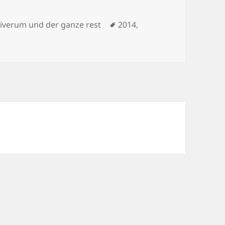
Schlagwörter
niverum und der ganze rest
2014
,