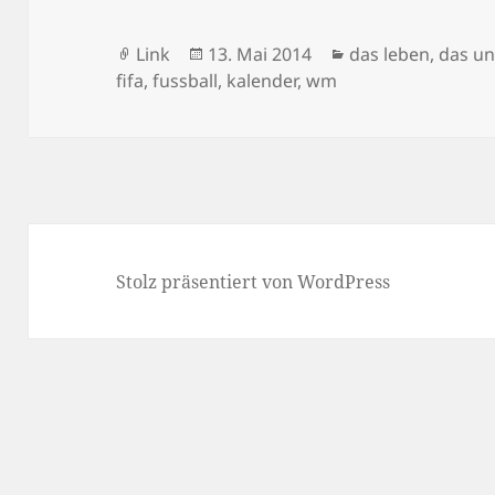
Format
Veröffentlicht
Kategorien
Link
13. Mai 2014
das leben, das u
am
fifa
,
fussball
,
kalender
,
wm
Stolz präsentiert von WordPress