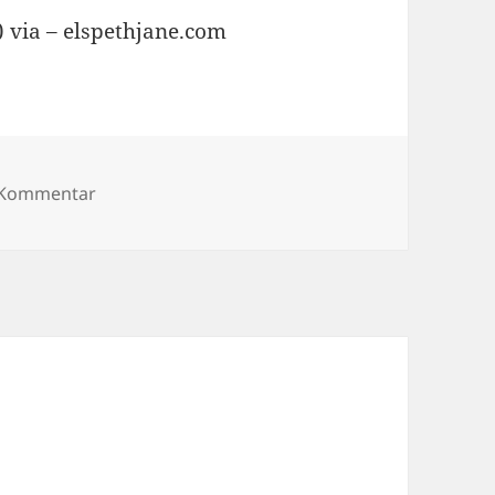
 via – elspethjane.com
zu Box just wants to be alone.
n Kommentar