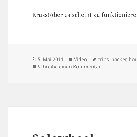
Krass!Aber es scheint zu funktioniere
Veröffentlicht
Kategorien
Schlagwörter
5. Mai 2011
Video
cribs
,
hacker
,
hou
am
zu TC Cribs at L
Schreibe einen Kommentar