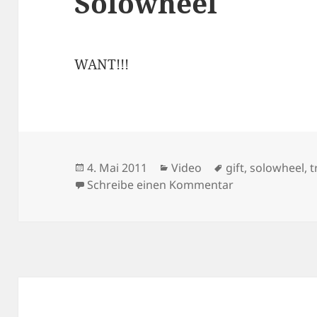
Solowheel
WANT!!!
Veröffentlicht
Kategorien
Schlagwörter
4. Mai 2011
Video
gift
,
solowheel
,
t
am
zu Solowheel
Schreibe einen Kommentar