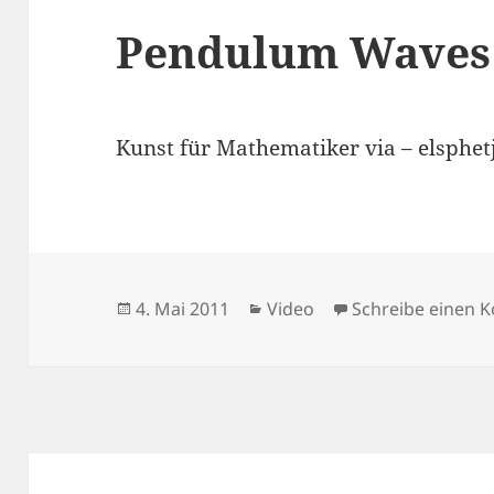
Pendulum Waves
Kunst für Mathematiker via – elsphe
Veröffentlicht
Kategorien
4. Mai 2011
Video
Schreibe einen
am