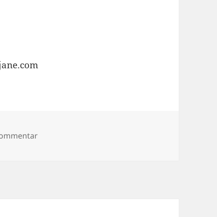
tjane.com
zu Pendulum Waves
 Kommentar