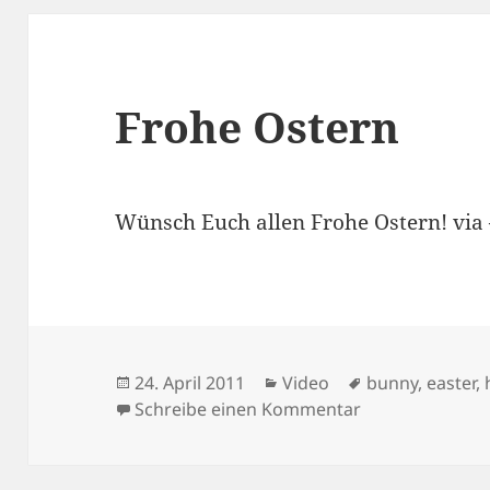
Frohe Ostern
Wünsch Euch allen Frohe Ostern! vi
Veröffentlicht
Kategorien
Schlagwörter
24. April 2011
Video
bunny
,
easter
,
am
zu Frohe Oster
Schreibe einen Kommentar