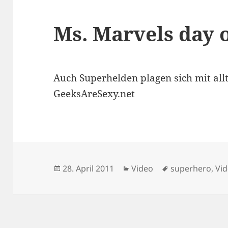
Ms. Marvels day o
Auch Superhelden plagen sich mit allt
GeeksAreSexy.net
Veröffentlicht
Kategorien
Schlagwörter
28. April 2011
Video
superhero
,
Vi
am