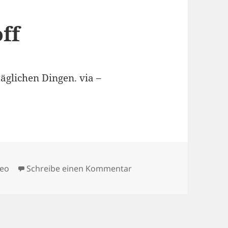
ff
äglichen Dingen. via –
zu Ms. Marvels day off
deo
Schreibe einen Kommentar