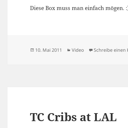
Diese Box muss man einfach mögen. :)
Veröffentlicht
Kategorien
10. Mai 2011
Video
Schreibe eine
am
TC Cribs at LAL