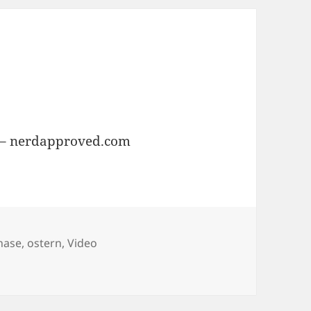
a – nerdapproved.com
hase
,
ostern
,
Video
n