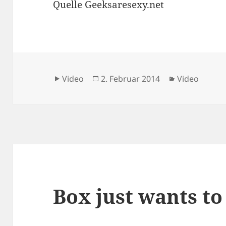
Quelle Geeksaresexy.net
Format
Veröffentlicht
Kategorien
Video
2. Februar 2014
Video
am
Box just wants to