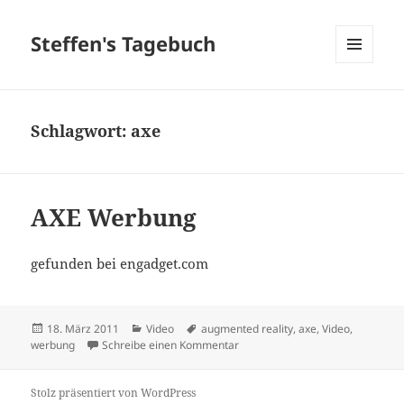
Steffen's Tagebuch
MENÜ
UND
WIDGETS
Schlagwort:
axe
AXE Werbung
gefunden bei engadget.com
Veröffentlicht
Kategorien
Schlagwörter
18. März 2011
Video
augmented reality
,
axe
,
Video
,
am
zu AXE Werbung
werbung
Schreibe einen Kommentar
Stolz präsentiert von WordPress