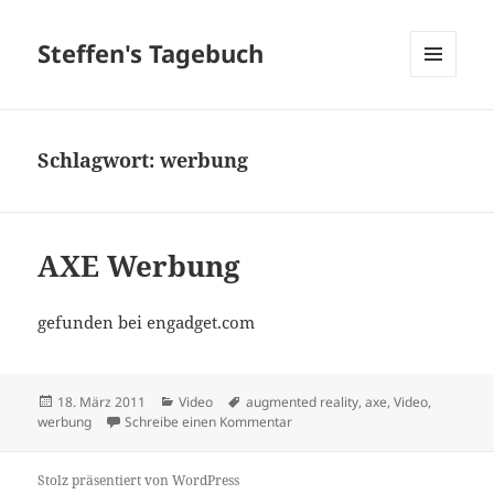
Steffen's Tagebuch
MENÜ
UND
WIDGETS
Schlagwort:
werbung
AXE Werbung
gefunden bei engadget.com
Veröffentlicht
Kategorien
Schlagwörter
18. März 2011
Video
augmented reality
,
axe
,
Video
,
am
zu AXE Werbung
werbung
Schreibe einen Kommentar
Stolz präsentiert von WordPress