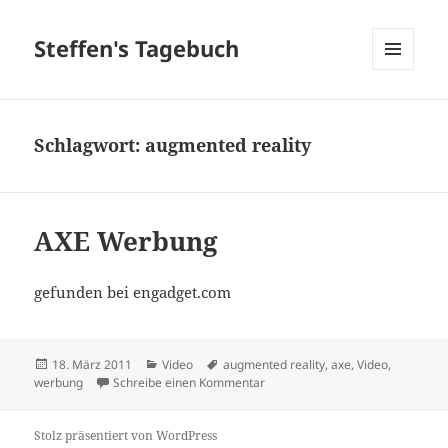
Steffen's Tagebuch
MENÜ
UND
WIDGETS
Schlagwort:
augmented reality
AXE Werbung
gefunden bei engadget.com
Veröffentlicht
Kategorien
Schlagwörter
18. März 2011
Video
augmented reality
,
axe
,
Video
,
am
zu AXE Werbung
werbung
Schreibe einen Kommentar
Stolz präsentiert von WordPress