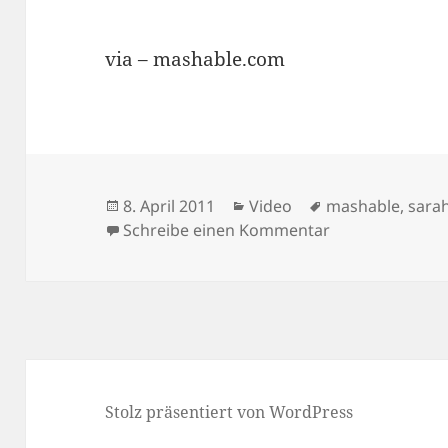
via – mashable.com
Veröffentlicht
Kategorien
Schlagwörter
8. April 2011
Video
mashable
,
sara
am
zu Sarah Silve
Schreibe einen Kommentar
Stolz präsentiert von WordPress