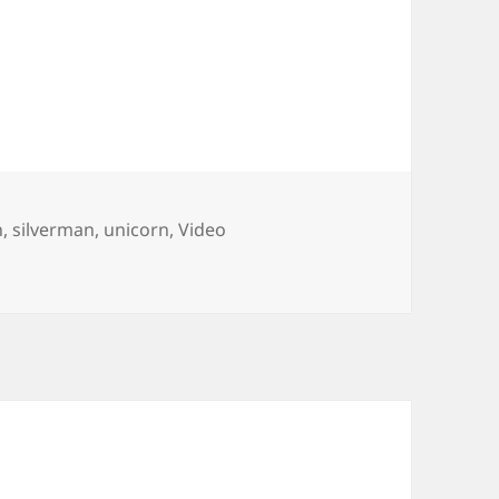
h
,
silverman
,
unicorn
,
Video
rman makes out with a Unicorn