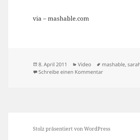
via – mashable.com
Veröffentlicht
Kategorien
Schlagwörter
8. April 2011
Video
mashable
,
sara
am
zu Sarah Silve
Schreibe einen Kommentar
Stolz präsentiert von WordPress