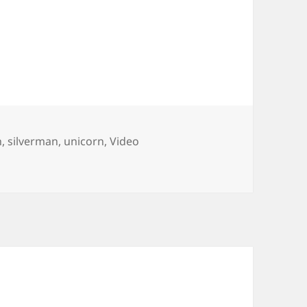
h
,
silverman
,
unicorn
,
Video
rman makes out with a Unicorn