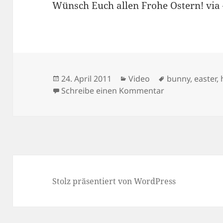
Wünsch Euch allen Frohe Ostern! vi
Veröffentlicht
Kategorien
Schlagwörter
24. April 2011
Video
bunny
,
easter
,
am
zu Frohe Oster
Schreibe einen Kommentar
Stolz präsentiert von WordPress