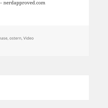
a – nerdapproved.com
hase
,
ostern
,
Video
n