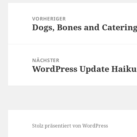
Beitragsnavigation
VORHERIGER
Dogs, Bones and Caterin
Vorheriger
Beitrag:
NÄCHSTER
WordPress Update Haiku
Nächster
Beitrag:
Stolz präsentiert von WordPress