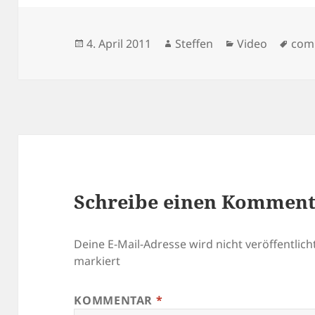
Veröffentlicht
Autor
Kategorien
Schl
4. April 2011
Steffen
Video
com
am
Schreibe einen Kommen
Deine E-Mail-Adresse wird nicht veröffentlicht
markiert
KOMMENTAR
*