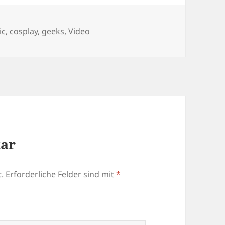
agwörter
ic
,
cosplay
,
geeks
,
Video
tar
.
Erforderliche Felder sind mit
*