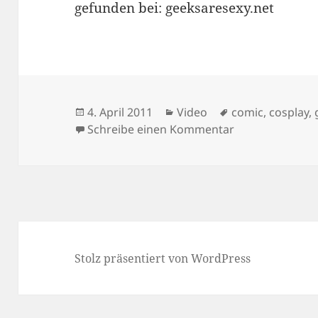
gefunden bei: geeksaresexy.net
Veröffentlicht
Kategorien
Schlagwörter
4. April 2011
Video
comic
,
cosplay
,
am
zu WonderCon 
Schreibe einen Kommentar
Stolz präsentiert von WordPress