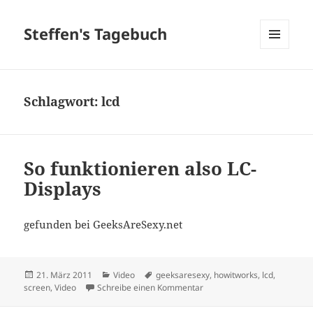
Steffen's Tagebuch
MENÜ
UND
WIDGETS
Schlagwort:
lcd
So funktionieren also LC-
Displays
gefunden bei GeeksAreSexy.net
Veröffentlicht
Kategorien
Schlagwörter
21. März 2011
Video
geeksaresexy
,
howitworks
,
lcd
,
am
zu So funktionieren also LC-
screen
,
Video
Schreibe einen Kommentar