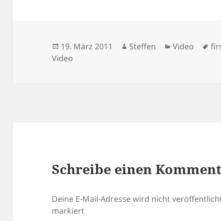
Veröffentlicht
Autor
Kategorien
Sc
19. März 2011
Steffen
Video
fi
am
Video
Schreibe einen Kommen
Deine E-Mail-Adresse wird nicht veröffentlicht
markiert