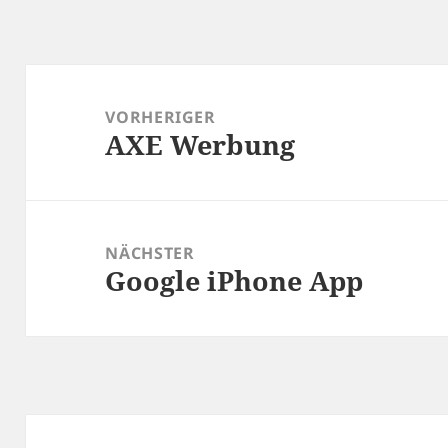
Beitragsnavigation
VORHERIGER
AXE Werbung
Vorheriger
Beitrag:
NÄCHSTER
Google iPhone App
Nächster
Beitrag: