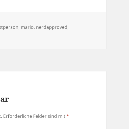
hlagwörter
rstperson
,
mario
,
nerdapproved
,
tar
.
Erforderliche Felder sind mit
*