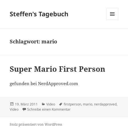
Steffen's Tagebuch
MENÜ
UND
WIDGETS
Schlagwort:
mario
Super Mario First Person
gefunden bei NerdApproved.com
Veröffentlicht
Kategorien
Schlagwörter
19. März 2011
Video
firstperson
,
mario
,
nerdapproved
,
am
zu Super Mario First Person
Video
Schreibe einen Kommentar
Stolz präsentiert von WordPress