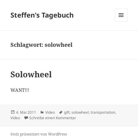
Steffen's Tagebuch
MENÜ
UND
WIDGETS
Schlagwort:
solowheel
Solowheel
WANT!!!
Veröffentlicht
Kategorien
Schlagwörter
4. Mai 2011
Video
gift
,
solowheel
,
transportation
,
am
zu Solowheel
Video
Schreibe einen Kommentar
Stolz präsentiert von WordPress