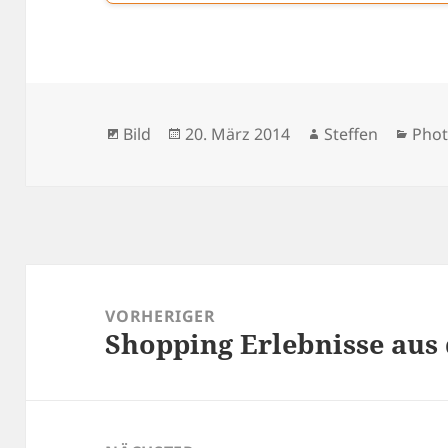
Format
Veröffentlicht
Autor
Kate
Bild
20. März 2014
Steffen
Pho
am
Beitragsnavigation
VORHERIGER
Shopping Erlebnisse aus 
Vorheriger
Beitrag: