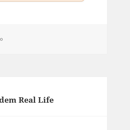
gorien
to
dem Real Life