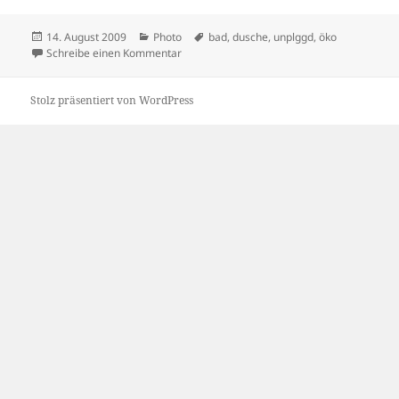
Veröffentlicht
Kategorien
Schlagwörter
14. August 2009
Photo
bad
,
dusche
,
unplggd
,
öko
am
zu Phyto Purification Bathroom
Schreibe einen Kommentar
Stolz präsentiert von WordPress