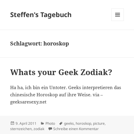
Steffen's Tagebuch
MENÜ
UND
WIDGETS
Schlagwort:
horoskop
Whats your Geek Zodiak?
Ha ha, ich bin ein Untoter. Geeks interpretieren das
chinesische Horoskop auf ihre Weise. via –
geeksaresexy.net
Veröffentlicht
Kategorien
Schlagwörter
9. April 2011
Photo
geeks
,
horoskop
,
picture
,
am
zu Whats your Geek 
sternzeichen
,
zodiak
Schreibe einen Kommentar