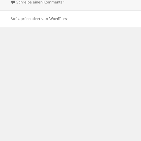
am
zu 15/08/2009
Schreibe einen Kommentar
Stolz präsentiert von WordPress