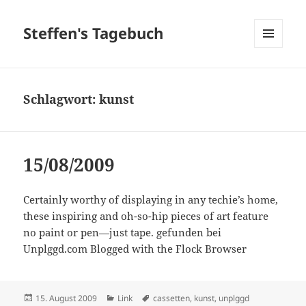
Steffen's Tagebuch
MENÜ
UND
WIDGETS
Schlagwort:
kunst
15/08/2009
Certainly worthy of displaying in any techie’s home,
these inspiring and oh-so-hip pieces of art feature
no paint or pen—just tape. gefunden bei
Unplggd.com Blogged with the Flock Browser
Veröffentlicht
Kategorien
Schlagwörter
15. August 2009
Link
cassetten
,
kunst
,
unplggd