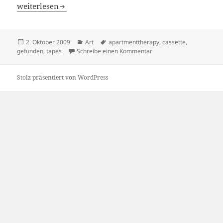
Tape Art
weiterlesen
Veröffentlicht
Kategorien
Schlagwörter
2. Oktober 2009
Art
apartmenttherapy
,
cassette
,
am
zu Tape Art
gefunden
,
tapes
Schreibe einen Kommentar
Stolz präsentiert von WordPress