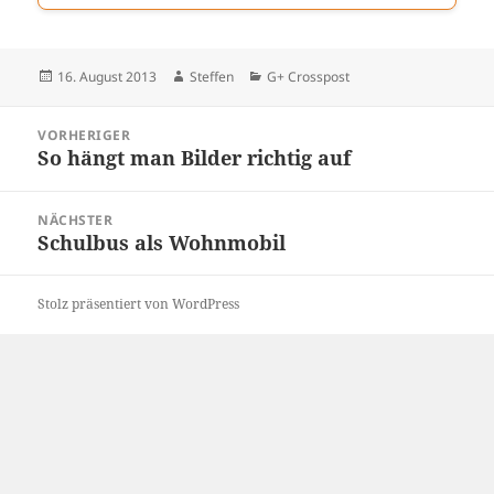
Veröffentlicht
Autor
Kategorien
16. August 2013
Steffen
G+ Crosspost
am
Beitragsnavigation
VORHERIGER
So hängt man Bilder richtig auf
Vorheriger
Beitrag:
NÄCHSTER
Schulbus als Wohnmobil
Nächster
Beitrag:
Stolz präsentiert von WordPress