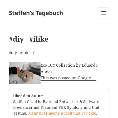
Steffen's Tagebuch
MENÜ
UND
WIDGETS
#diy #ilike
#diy
#ilike
?
Eco DIY Collection by Eduardo
Alessi
This was posted on Google+…
Über den Autor:
Steffen Grahl ist Backend-Entwickler & Software-
Freelancer mit Fokus auf PHP, Symfony und Unit
Testing.
Mehr über meine Arbeit und Projekte
.