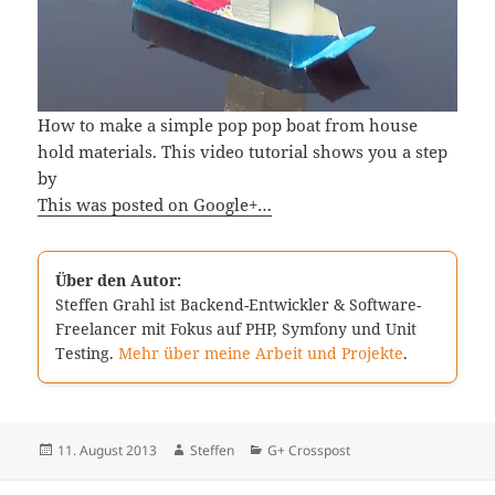
How to make a simple pop pop boat from house
hold materials. This video tutorial shows you a step
by
This was posted on Google+…
Über den Autor:
Steffen Grahl ist Backend-Entwickler & Software-
Freelancer mit Fokus auf PHP, Symfony und Unit
Testing.
Mehr über meine Arbeit und Projekte
.
Veröffentlicht
Autor
Kategorien
11. August 2013
Steffen
G+ Crosspost
am
Beitragsnavigation