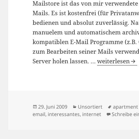
Mailstore ist das von mir verwendete
Mails. Es ist kostenfrei (für Privatan
bedienen und absolut zuverlässig. N
manuelem und automatischem archivi
kompatiblen E-Mail Programme (z.B.
zum Bearbeiten seiner Mails verwend
29/06/2009
Server holen lassen. …
weiterlesen
Veröffentlicht
Kategorien
Schlagwör
29. Juni 2009
Unsortiert
apartment
am
email
,
interessantes
,
internet
Schreibe e