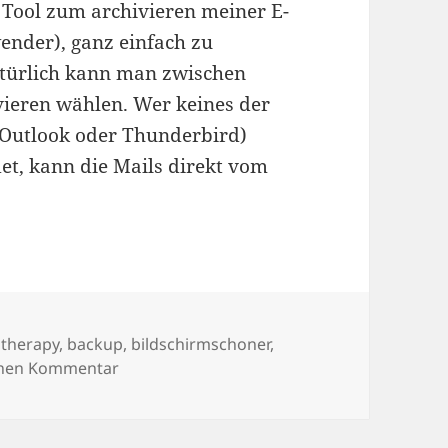
 Tool zum archivieren meiner E-
wender), ganz einfach zu
atürlich kann man zwischen
eren wählen. Wer keines der
 Outlook oder Thunderbird)
et, kann die Mails direkt vom
ter
 therapy
,
backup
,
bildschirmschoner
,
zu 29/06/2009
inen Kommentar