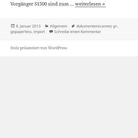
Go Paperless
Vorgänger S1500 sind zum …
weiterlesen
Veröffentlicht
Kategorien
Schlagwörter
8. Januar 2013
Allgemein
dokumentenscanner
,
g+
,
am
zu Go Paperless
gopaperless
,
import
Schreibe einen Kommentar
Stolz präsentiert von WordPress