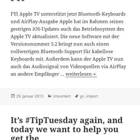
FYI Apple TV unterstützt jetzt Bluetooth-Keyboards
und AirPlay-Ausgabe Apple hat im Rahmen seines
gestrigen iOS-Updates auch das Betriebssystem des
Apple TV aktualisiert. Die neue Software mit der
Versionsnummer 5.2 bringt nun auch einen
vollwertigen Bluetooth-Support für kabellose
Keyboards mit. Außerdem kann der Apple TV nun
auch das Audiosignal von Videoquellen via AirPlay
FYI
an andere Empfänger …
weiterlesen
Veröffentlicht
Kategorien
Schlagwörter
29. Januar 2013
Unsortiert
g+
,
import
am
It’s #TipTuesday again, and
today we want to help you
get the…