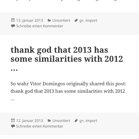
Veröffentlicht
Kategorien
Schlagwörter
13. Januar 2013
Unsortiert
g+
,
import
am
zu Das Ding geht durch die Decke, bis jetzt
Schreibe einen Kommentar
thank god that 2013 has
some similarities with 2012
…
So wahr Vitor Domingos originally shared this post:
thank god that 2013 has some similarities with 2012
…
Veröffentlicht
Kategorien
Schlagwörter
12. Januar 2013
Unsortiert
g+
,
import
am
zu thank god that 2013 has some similaritie
Schreibe einen Kommentar