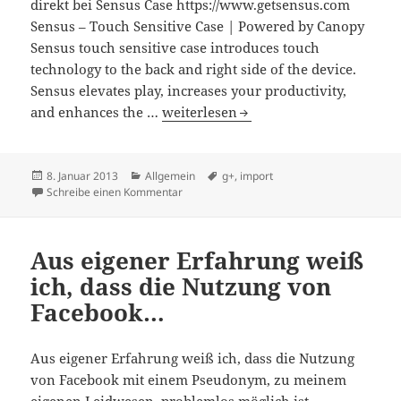
direkt bei Sensus Case https://www.getsensus.com
Sensus – Touch Sensitive Case | Powered by Canopy
Sensus touch sensitive case introduces touch
technology to the back and right side of the device.
Sensus elevates play, increases your productivity,
Sensus Cases – wenn der Touchscree
and enhances the …
weiterlesen
Veröffentlicht
Kategorien
Schlagwörter
8. Januar 2013
Allgemein
g+
,
import
am
zu Sensus Cases – wenn der Touchscreen au
Schreibe einen Kommentar
Aus eigener Erfahrung weiß
ich, dass die Nutzung von
Facebook…
Aus eigener Erfahrung weiß ich, dass die Nutzung
von Facebook mit einem Pseudonym, zu meinem