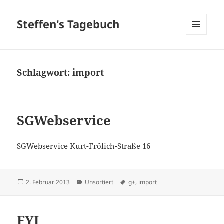
Steffen's Tagebuch
MENÜ
UND
WIDGETS
Schlagwort:
import
SGWebservice
SGWebservice Kurt-Frölich-Straße 16
Veröffentlicht
Kategorien
Schlagwörter
2. Februar 2013
Unsortiert
g+
,
import
am
FYI