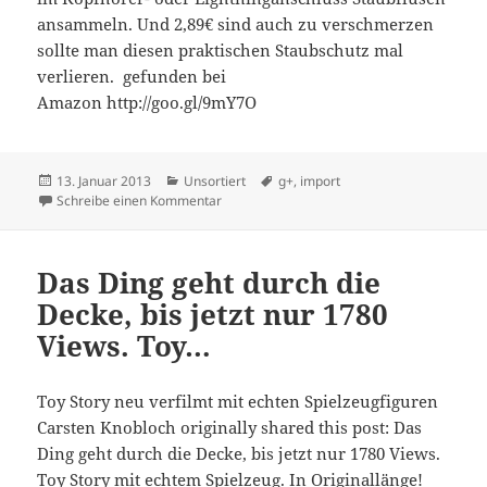
ansammeln. Und 2,89€ sind auch zu verschmerzen
sollte man diesen praktischen Staubschutz mal
verlieren. gefunden bei
Amazon http://goo.gl/9mY7O
Veröffentlicht
Kategorien
Schlagwörter
13. Januar 2013
Unsortiert
g+
,
import
am
zu Staubschutz für iPhone 5
Schreibe einen Kommentar
Das Ding geht durch die
Decke, bis jetzt nur 1780
Views. Toy…
Toy Story neu verfilmt mit echten Spielzeugfiguren
Carsten Knobloch originally shared this post: Das
Ding geht durch die Decke, bis jetzt nur 1780 Views.
Toy Story mit echtem Spielzeug. In Originallänge!