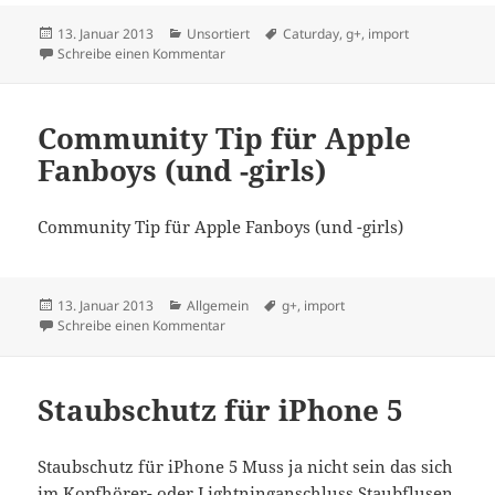
Veröffentlicht
Kategorien
Schlagwörter
13. Januar 2013
Unsortiert
Caturday
,
g+
,
import
am
zu #Caturday
Schreibe einen Kommentar
Community Tip für Apple
Fanboys (und -girls)
Community Tip für Apple Fanboys (und -girls)
Veröffentlicht
Kategorien
Schlagwörter
13. Januar 2013
Allgemein
g+
,
import
am
zu Community Tip für Apple Fanboys (und -gi
Schreibe einen Kommentar
Staubschutz für iPhone 5
Staubschutz für iPhone 5 Muss ja nicht sein das sich
im Kopfhörer- oder Lightninganschluss Staubflusen