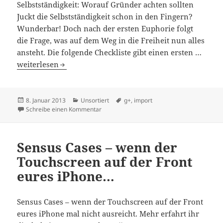
Selbstständigkeit: Worauf Gründer achten sollten
Juckt die Selbstständigkeit schon in den Fingern?
Wunderbar! Doch nach der ersten Euphorie folgt
die Frage, was auf dem Weg in die Freiheit nun alles
ansteht. Die folgende Checkliste gibt einen ersten …
Bei Logo, Flyer und Visitenkarten würde ich noch http:/
weiterlesen
Veröffentlicht
Kategorien
Schlagwörter
8. Januar 2013
Unsortiert
g+
,
import
am
zu Bei Logo, Flyer und Visitenkarten würde 
Schreibe einen Kommentar
Sensus Cases – wenn der
Touchscreen auf der Front
eures iPhone…
Sensus Cases – wenn der Touchscreen auf der Front
eures iPhone mal nicht ausreicht. Mehr erfahrt ihr