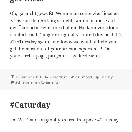
Oh, garnicht gewußt. Wenn man seine vier liebsten
Kreise an den Anfang schiebt kann man diese auf
der Übersichtsseite umschalten. Na dann verschieb
ich doch mal. Google+ originally shared this post: It's
#TipTuesday again, and today we want to help you
get the most out of your stream experience! On
It’s #TipTuesday again, and
your circles page, put your …
weiterlesen
Veröffentlicht
Kategorien
Schlagwörter
16. Januar 2013
Unsortiert
g+
,
import
,
TipTuesday
am
zu It’s #TipTuesday again, and today we wan
Schreibe einen Kommentar
#Caturday
Lol WT Gator originally shared this post: #Caturday