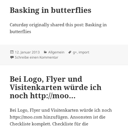
Basking in butterflies
Caturday originally shared this post: Basking in
butterflies
Veröffentlicht
Kategorien
Schlagwörter
12. Januar 2013
Allgemein
g+
,
import
am
zu Basking in butterflies
Schreibe einen Kommentar
Bei Logo, Flyer und
Visitenkarten würde ich
noch http://moo…
Bei Logo, Flyer und Visitenkarten würde ich noch
https://moo.com hinzufügen. Ansonsten ist die
Checkliste komplett. Checkliste für die