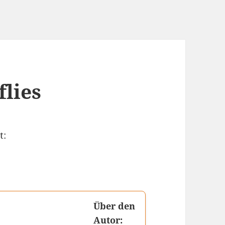
flies
t:
Über den
Autor: