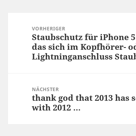
Beitragsnavigation
VORHERIGER
Staubschutz für iPhone 5
Vorheriger
das sich im Kopfhörer- o
Beitrag:
Lightninganschluss Sta
NÄCHSTER
thank god that 2013 has 
Nächster
with 2012 …
Beitrag: