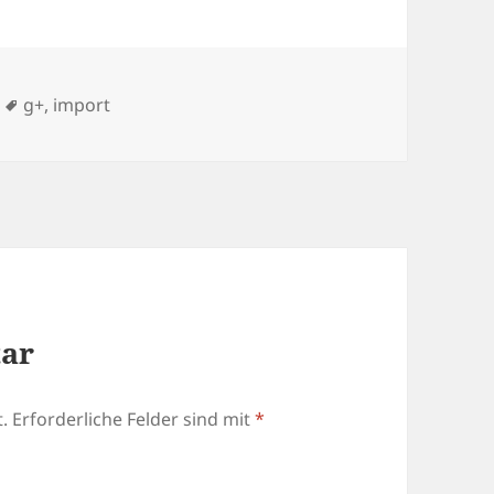
Schlagwörter
g+
,
import
tar
.
Erforderliche Felder sind mit
*