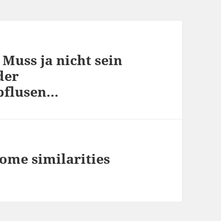
 Muss ja nicht sein
der
ubflusen…
some similarities