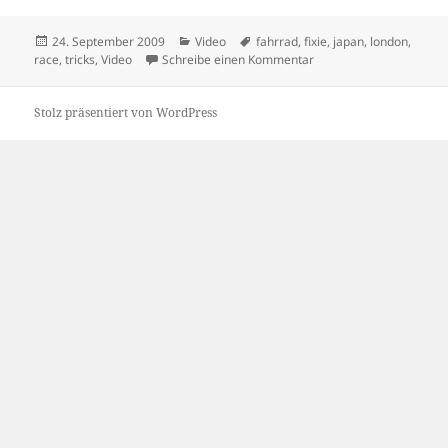
Veröffentlicht
Kategorien
Schlagwörter
24. September 2009
Video
fahrrad
,
fixie
,
japan
,
london
,
am
zu Bike Messenger Rac
race
,
tricks
,
Video
Schreibe einen Kommentar
Stolz präsentiert von WordPress