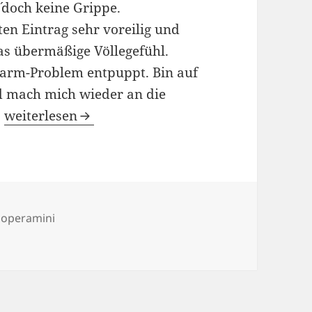
 doch keine Grippe.
en Eintrag sehr voreilig und
as übermäßige Völlegefühl.
Darm-Problem entpuppt. Bin auf
nd mach mich wieder an die
06/05/2009
…
weiterlesen
r
,
operamini