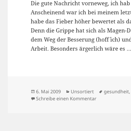
Die gute Nachricht vorneweg, ich hab´
Anscheinend war ich bei meinem letzt
habe das Fieber höher bewertet als d
Denn die Grippe hat sich als Magen-
dem Weg der Besserung (hoff´ ich) u
Arbeit. Besonders ärgerlich wäre es 
Veröffentlicht
Kategorien
Schlagwörte
6. Mai 2009
Unsortiert
gesundheit
am
zu 06/05/2009
Schreibe einen Kommentar