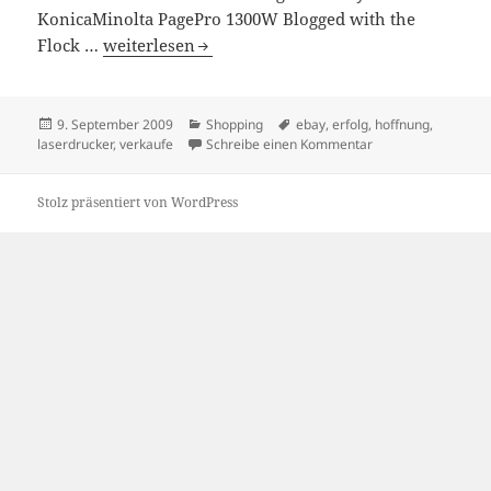
KonicaMinolta PagePro 1300W Blogged with the
verkaufe meinen alten Laserdrucker
Flock …
weiterlesen
Veröffentlicht
Kategorien
Schlagwörter
9. September 2009
Shopping
ebay
,
erfolg
,
hoffnung
,
am
zu verkaufe meinen
laserdrucker
,
verkaufe
Schreibe einen Kommentar
Stolz präsentiert von WordPress