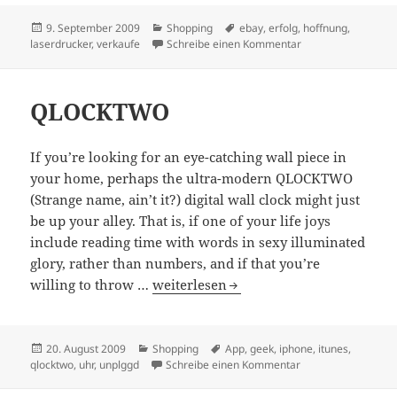
Veröffentlicht
Kategorien
Schlagwörter
9. September 2009
Shopping
ebay
,
erfolg
,
hoffnung
,
am
zu verkaufe meinen
laserdrucker
,
verkaufe
Schreibe einen Kommentar
QLOCKTWO
If you’re looking for an eye-catching wall piece in
your home, perhaps the ultra-modern QLOCKTWO
(Strange name, ain’t it?) digital wall clock might just
be up your alley. That is, if one of your life joys
include reading time with words in sexy illuminated
glory, rather than numbers, and if that you’re
QLOCKTWO
willing to throw …
weiterlesen
Veröffentlicht
Kategorien
Schlagwörter
20. August 2009
Shopping
App
,
geek
,
iphone
,
itunes
,
am
zu QLOCKTWO
qlocktwo
,
uhr
,
unplggd
Schreibe einen Kommentar