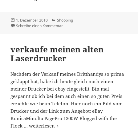
Veröffentlicht
Kategorien
1. Dezember 2010
Shopping
am
zu Fisheye, Macro, and Wide Angle Camera
Schreibe einen Kommentar
verkaufe meinen alten
Laserdrucker
Nachdem der Verkauf meines Dritthandys so prima
geklappt hat, habe ich heute gleich noch einen
meiner Drucker bei ebay eingestellt. Bin mal
gespannt ob ich bei dem auch einen so guten Preis
erziehle wie beim Telefon. Hier noch ein Bild vom
Drucker und der Link zum Angebot: eBay
KonicaMinolta PagePro 1300W Blogged with the
verkaufe meinen alten Laserdrucker
Flock …
weiterlesen