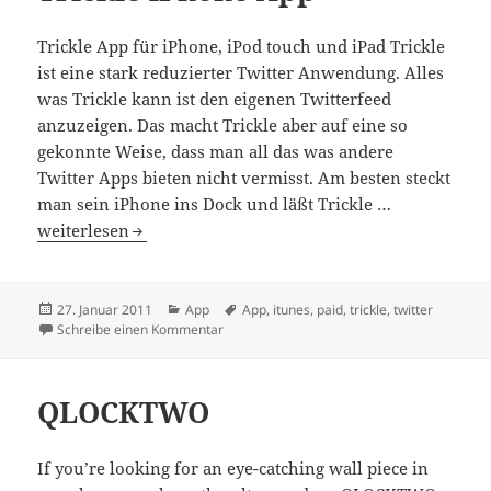
Trickle App für iPhone, iPod touch und iPad Trickle
ist eine stark reduzierter Twitter Anwendung. Alles
was Trickle kann ist den eigenen Twitterfeed
anzuzeigen. Das macht Trickle aber auf eine so
gekonnte Weise, dass man all das was andere
Twitter Apps bieten nicht vermisst. Am besten steckt
man sein iPhone ins Dock und läßt Trickle …
Trickle iPhone App
weiterlesen
Veröffentlicht
Kategorien
Schlagwörter
27. Januar 2011
App
App
,
itunes
,
paid
,
trickle
,
twitter
am
zu Trickle iPhone App
Schreibe einen Kommentar
QLOCKTWO
If you’re looking for an eye-catching wall piece in