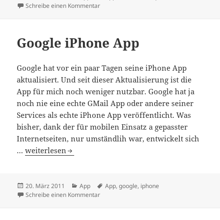
am
zu FitFu iPhone App
Schreibe einen Kommentar
Google iPhone App
Google hat vor ein paar Tagen seine iPhone App
aktualisiert. Und seit dieser Aktualisierung ist die
App für mich noch weniger nutzbar. Google hat ja
noch nie eine echte GMail App oder andere seiner
Services als echte iPhone App veröffentlicht. Was
bisher, dank der für mobilen Einsatz a gepasster
Internetseiten, nur umständlih war, entwickelt sich
Google iPhone App
…
weiterlesen
Veröffentlicht
Kategorien
Schlagwörter
20. März 2011
App
App
,
google
,
iphone
am
zu Google iPhone App
Schreibe einen Kommentar