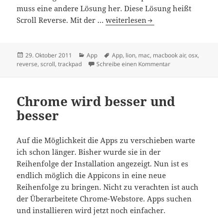
muss eine andere Lösung her. Diese Lösung heißt
Scroll Reverse für OSX Lion Nut
Scroll Reverse. Mit der …
weiterlesen
Veröffentlicht
Kategorien
Schlagwörter
29. Oktober 2011
App
App
,
lion
,
mac
,
macbook air
,
osx
,
am
zu Scroll Reverse
reverse
,
scroll
,
trackpad
Schreibe einen Kommentar
Chrome wird besser und
besser
Auf die Möglichkeit die Apps zu verschieben warte
ich schon länger. Bisher wurde sie in der
Reihenfolge der Installation angezeigt. Nun ist es
endlich möglich die Appicons in eine neue
Reihenfolge zu bringen. Nicht zu verachten ist auch
der Überarbeitete Chrome-Webstore. Apps suchen
und installieren wird jetzt noch einfacher.