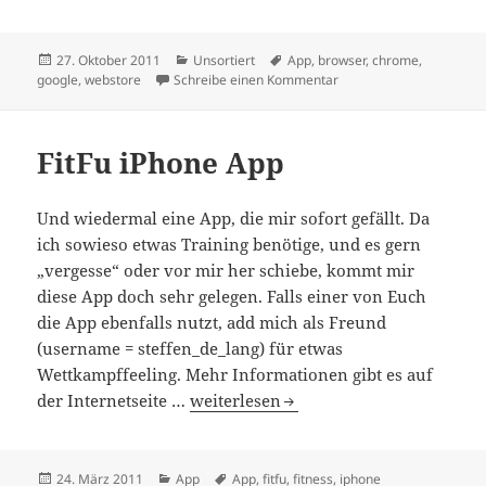
Veröffentlicht
Kategorien
Schlagwörter
27. Oktober 2011
Unsortiert
App
,
browser
,
chrome
,
am
zu Chrome wird besser 
google
,
webstore
Schreibe einen Kommentar
FitFu iPhone App
Und wiedermal eine App, die mir sofort gefällt. Da
ich sowieso etwas Training benötige, und es gern
„vergesse“ oder vor mir her schiebe, kommt mir
diese App doch sehr gelegen. Falls einer von Euch
die App ebenfalls nutzt, add mich als Freund
(username = steffen_de_lang) für etwas
Wettkampffeeling. Mehr Informationen gibt es auf
FitFu iPhone App
der Internetseite …
weiterlesen
Veröffentlicht
Kategorien
Schlagwörter
24. März 2011
App
App
,
fitfu
,
fitness
,
iphone