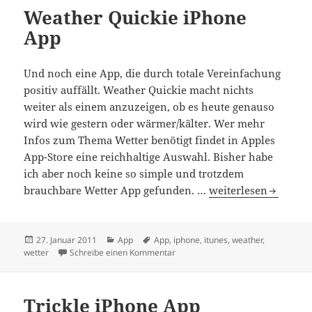
Weather Quickie iPhone
App
Und noch eine App, die durch totale Vereinfachung
positiv auffällt. Weather Quickie macht nichts
weiter als einem anzuzeigen, ob es heute genauso
wird wie gestern oder wärmer/kälter. Wer mehr
Infos zum Thema Wetter benötigt findet in Apples
App-Store eine reichhaltige Auswahl. Bisher habe
ich aber noch keine so simple und trotzdem
Weather Quickie iP
brauchbare Wetter App gefunden. …
weiterlesen
Veröffentlicht
Kategorien
Schlagwörter
27. Januar 2011
App
App
,
iphone
,
itunes
,
weather
,
am
zu Weather Quickie iPhone App
wetter
Schreibe einen Kommentar
Trickle iPhone App