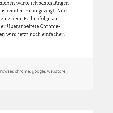
hieben warte ich schon länger.
er Installation angezeigt. Nun
n eine neue Reihenfolge zu
 der Überarbeitete Chrome-
n wird jetzt noch einfacher.
gwörter
rowser
,
chrome
,
google
,
webstore
 besser und besser