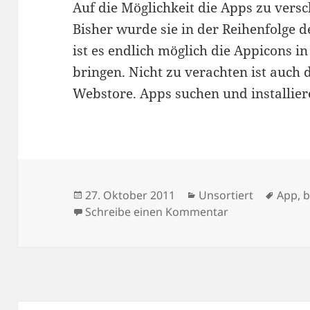
Auf die Möglichkeit die Apps zu versc
Bisher wurde sie in der Reihenfolge d
ist es endlich möglich die Appicons i
bringen. Nicht zu verachten ist auch
Webstore. Apps suchen und installiere
Veröffentlicht
Kategorien
Schla
27. Oktober 2011
Unsortiert
App
,
b
am
zu Chrome wird
Schreibe einen Kommentar