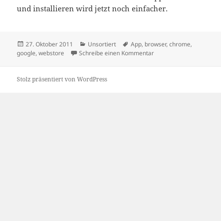
und installieren wird jetzt noch einfacher.
Veröffentlicht
Kategorien
Schlagwörter
27. Oktober 2011
Unsortiert
App
,
browser
,
chrome
,
am
zu Chrome wird besser 
google
,
webstore
Schreibe einen Kommentar
Stolz präsentiert von WordPress