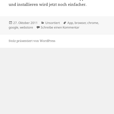
und installieren wird jetzt noch einfacher.
Veröffentlicht
Kategorien
Schlagwörter
27. Oktober 2011
Unsortiert
App
,
browser
,
chrome
,
am
zu Chrome wird besser 
google
,
webstore
Schreibe einen Kommentar
Stolz präsentiert von WordPress