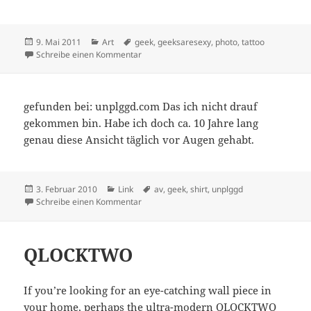
Veröffentlicht
Kategorien
Schlagwörter
9. Mai 2011
Art
geek
,
geeksaresexy
,
photo
,
tattoo
am
zu The Geeky Tattoo Edition
Schreibe einen Kommentar
gefunden bei: unplggd.com Das ich nicht drauf
gekommen bin. Habe ich doch ca. 10 Jahre lang
genau diese Ansicht täglich vor Augen gehabt.
Veröffentlicht
Kategorien
Schlagwörter
3. Februar 2010
Link
av
,
geek
,
shirt
,
unplggd
am
zu
Schreibe einen Kommentar
QLOCKTWO
If you’re looking for an eye-catching wall piece in
your home, perhaps the ultra-modern QLOCKTWO