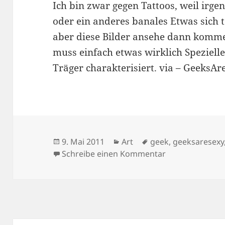
Ich bin zwar gegen Tattoos, weil irge
oder ein anderes banales Etwas sich 
aber diese Bilder ansehe dann komme 
muss einfach etwas wirklich Spezielle
Träger charakterisiert. via – GeeksAr
Veröffentlicht
Kategorien
Schlagwörter
9. Mai 2011
Art
geek
,
geeksaresexy
am
zu The Geeky Ta
Schreibe einen Kommentar