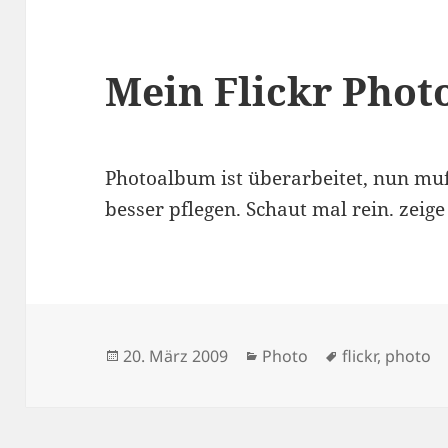
Mein Flickr Phot
Photoalbum ist überarbeitet, nun mu
besser pflegen. Schaut mal rein. zeige 
Veröffentlicht
Kategorien
Schlagwörter
20. März 2009
Photo
flickr
,
photo
am