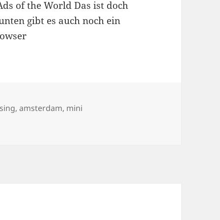
ds of the World Das ist doch
nten gibt es auch noch ein
rowser
wörter
ising
,
amsterdam
,
mini