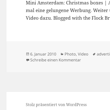
Mini Amsterdam: Christmas boxes | A
mal eine gelungene Werbung. Weiter u
Video dazu. Blogged with the Flock B
Veröffentlicht
Kategorien
Schlag
6. Januar 2010
Photo
,
Video
advert
am
zu 05/01/2010
Schreibe einen Kommentar
Stolz präsentiert von WordPress