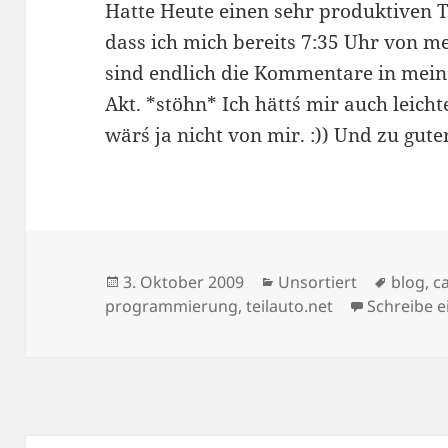
Hatte Heute einen sehr produktiven T
dass ich mich bereits 7:35 Uhr von m
sind endlich die Kommentare in mein 
Akt. *stöhn* Ich hätt´s mir auch leic
wär´s ja nicht von mir. :)) Und zu gute
Veröffentlicht
Kategorien
Schlag
3. Oktober 2009
Unsortiert
blog
,
c
am
programmierung
,
teilauto.net
Schreibe 