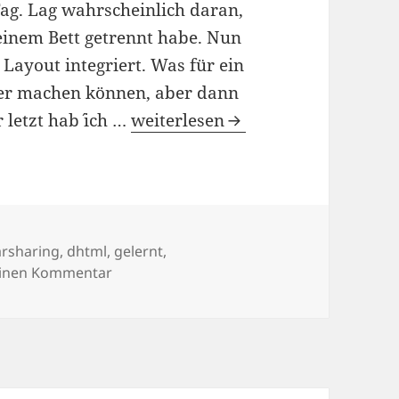
ag. Lag wahrscheinlich daran,
einem Bett getrennt habe. Nun
Layout integriert. Was für ein
hter machen können, aber dann
03/10/2009
r letzt hab´ ich …
weiterlesen
wörter
arsharing
,
dhtml
,
gelernt
,
zu 03/10/2009
einen Kommentar