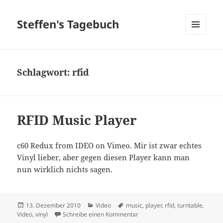
Steffen's Tagebuch
MENÜ
UND
WIDGETS
Schlagwort:
rfid
RFID Music Player
c60 Redux from IDEO on Vimeo. Mir ist zwar echtes
Vinyl lieber, aber gegen diesen Player kann man
nun wirklich nichts sagen.
Veröffentlicht
Kategorien
Schlagwörter
13. Dezember 2010
Video
music
,
player
,
rfid
,
turntable
,
am
zu RFID Music Player
Video
,
vinyl
Schreibe einen Kommentar