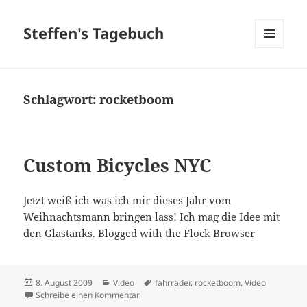
Steffen's Tagebuch
MENÜ
UND
WIDGETS
Schlagwort:
rocketboom
Custom Bicycles NYC
Jetzt weiß ich was ich mir dieses Jahr vom
Weihnachtsmann bringen lass! Ich mag die Idee mit
den Glastanks. Blogged with the Flock Browser
Veröffentlicht
Kategorien
Schlagwörter
8. August 2009
Video
fahrräder
,
rocketboom
,
Video
am
zu Custom Bicycles NYC
Schreibe einen Kommentar