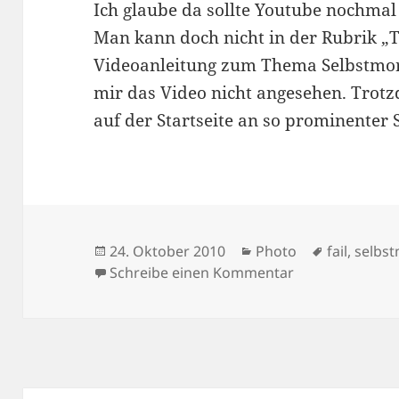
Ich glaube da sollte Youtube nochmal 
Man kann doch nicht in der Rubrik „T
Videoanleitung zum Thema Selbstmor
mir das Video nicht angesehen. Trotzd
auf der Startseite an so prominenter 
Veröffentlicht
Kategorien
Schlagwör
24. Oktober 2010
Photo
fail
,
selbs
am
zu Youtube Fail
Schreibe einen Kommentar