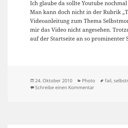
Ich glaube da sollte Youtube nochmal 
Man kann doch nicht in der Rubrik „T
Videoanleitung zum Thema Selbstmor
mir das Video nicht angesehen. Trotzd
auf der Startseite an so prominenter 
Veröffentlicht
Kategorien
Schlagwör
24. Oktober 2010
Photo
fail
,
selbs
am
zu Youtube Fail
Schreibe einen Kommentar