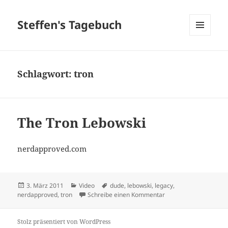
Steffen's Tagebuch
MENÜ
UND
WIDGETS
Schlagwort:
tron
The Tron Lebowski
nerdapproved.com
Veröffentlicht
Kategorien
Schlagwörter
3. März 2011
Video
dude
,
lebowski
,
legacy
,
am
zu The Tron Lebowski
nerdapproved
,
tron
Schreibe einen Kommentar
Stolz präsentiert von WordPress